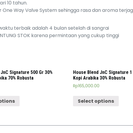
ri 10 tahun.
r One Way Valve System sehingga rasa dan aroma terja
aktu terbaik adalah 4 bulan setelah di sangrai
UNG STOK karena permintaan yang cukup tinggi
 JnC Signature 500 Gr 30%
House Blend JnC Signature 1 
abika 70% Robusta
Kopi Arabika 30% Robusta
Rp
165,000.00
ptions
Select options