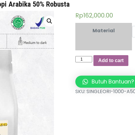
opi Arabika 50% Robusta
Rp
162,000.00
Material
House
Add to cart
Blend
JnC
Signature
Butuh Bantuan?
1
SKU:
SINGLEORI-1000-A5
KG
50%
Biji
Kopi
Arabika
50%