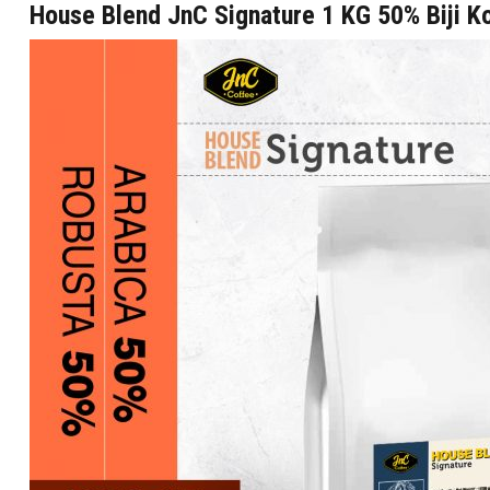
Skip
House Blend JnC Signature 1 KG 50% Biji K
to
content