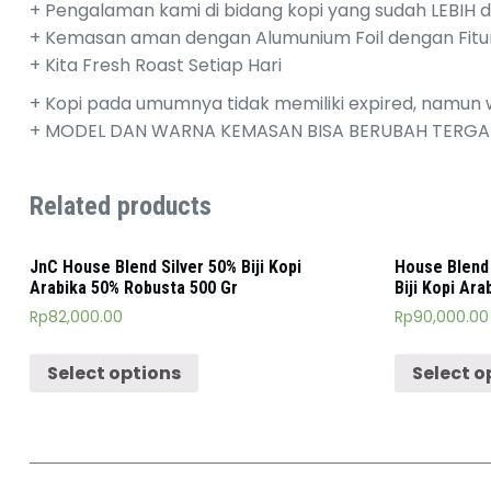
+ Pengalaman kami di bidang kopi yang sudah LEBIH da
+ Kemasan aman dengan Alumunium Foil dengan Fitu
+ Kita Fresh Roast Setiap Hari
+ Kopi pada umumnya tidak memiliki expired, namun w
+ MODEL DAN WARNA KEMASAN BISA BERUBAH TERGANT
Related products
JnC House Blend Silver 50% Biji Kopi
House Blend
Arabika 50% Robusta 500 Gr
Biji Kopi Ar
Rp
82,000.00
Rp
90,000.00
Select options
Select o
Post