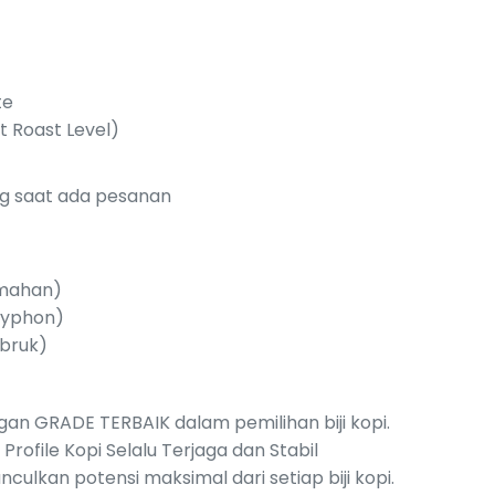
te
t Roast Level)
ling saat ada pesanan
umahan)
Syphon)
ubruk)
gan GRADE TERBAIK dalam pemilihan biji kopi.
ofile Kopi Selalu Terjaga dan Stabil
lkan potensi maksimal dari setiap biji kopi.