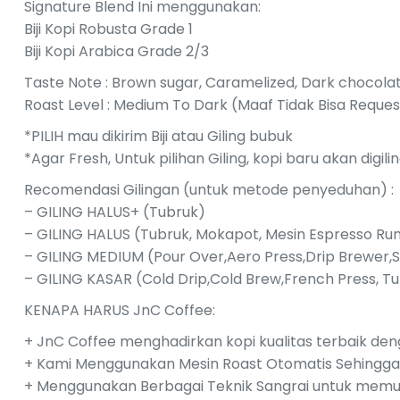
Signature Blend Ini menggunakan:
Biji Kopi Robusta Grade 1
Biji Kopi Arabica Grade 2/3
Taste Note : Brown sugar, Caramelized, Dark chocola
Roast Level : Medium To Dark (Maaf Tidak Bisa Reques
*PILIH mau dikirim Biji atau Giling bubuk
*Agar Fresh, Untuk pilihan Giling, kopi baru akan digi
Recomendasi Gilingan (untuk metode penyeduhan) :
– GILING HALUS+ (Tubruk)
– GILING HALUS (Tubruk, Mokapot, Mesin Espresso R
– GILING MEDIUM (Pour Over,Aero Press,Drip Brewer,
– GILING KASAR (Cold Drip,Cold Brew,French Press, T
KENAPA HARUS JnC Coffee:
+ JnC Coffee menghadirkan kopi kualitas terbaik den
+ Kami Menggunakan Mesin Roast Otomatis Sehingga Pr
+ Menggunakan Berbagai Teknik Sangrai untuk memuncu