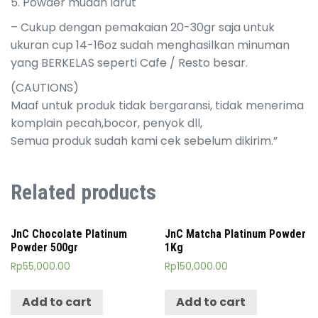
5. Powder mudah larut
– Cukup dengan pemakaian 20-30gr saja untuk
ukuran cup 14-16oz sudah menghasilkan minuman
yang BERKELAS seperti Cafe / Resto besar.
(CAUTIONS)
Maaf untuk produk tidak bergaransi, tidak menerima
komplain pecah,bocor, penyok dll,
Semua produk sudah kami cek sebelum dikirim.”
Related products
JnC Chocolate Platinum
JnC Matcha Platinum Powder
Powder 500gr
1Kg
Rp
55,000.00
Rp
150,000.00
Add to cart
Add to cart