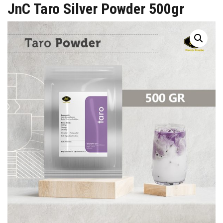
Skip
JnC Taro Silver Powder 500gr
to
content