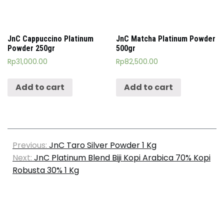
JnC Cappuccino Platinum
JnC Matcha Platinum Powder
Powder 250gr
500gr
Rp
31,000.00
Rp
82,500.00
Add to cart
Add to cart
Post
Previous:
JnC Taro Silver Powder 1 Kg
navigation
Next:
JnC Platinum Blend Biji Kopi Arabica 70% Kopi
Robusta 30% 1 Kg