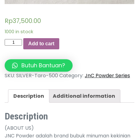
Rp
37,500.00
1000 in stock
JnC
Add to cart
Taro
Silver
Powder
Butuh Bantuan?
500gr
SKU:
SILVER-Taro-500
Category:
JnC Powder Series
quantity
Description
Additional information
Description
(ABOUT US)
JNC Powder adalah brand bubuk minuman kekinian